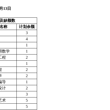
月13日
及缺额数
名称
计划余额
3
4
1
用数学
1
工程
2
1
程
2
学
2
编导
1
设计
2
3
艺术
5
5