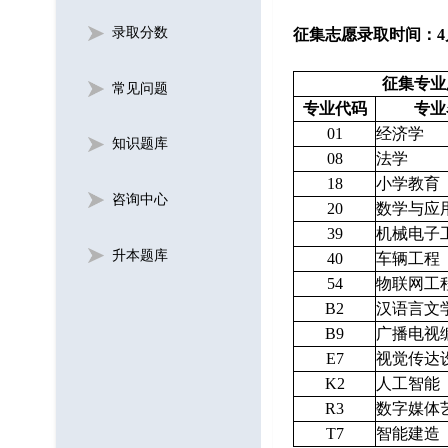
录取分数
征集志愿录取时间：4
征集专业
常见问题
专业代码
专业
01
经济学
知识题库
08
法学
18
小学教育
咨询中心
20
数学与应
39
机械电子
升本题库
40
车辆工程
54
物联网工
B2
汉语言文
B9
广播电视
E7
视觉传达
K2
人工智能
R3
数字媒体
T7
智能建造