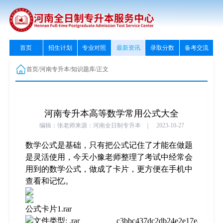
首页
招生计划
专业对照
最新资讯
录取分数
备考交流
首页
/
河南专升本
/
知识题库
/
正文
河南专升本高等数学常用公式大全
编辑：张老师
来源：河南全日制专升本
｜
2023-10-27
数学公式是基础，只有把公式记住了才能在做题
是灵活使用，今天小豫老师整理了考试中经常会
用到的数学公式，做成了卡片，更方便在手机中
查看和记忆。
公式卡片1.rar
c3bbc437dc2db24e2e17ea03517f