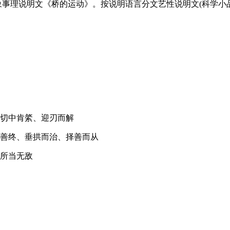
象事理说明文《桥的运动》。按说明语言分文艺性说明文(科学小品
、切中肯綮、迎刃而解
始善终、垂拱而治、择善而从
、所当无敌