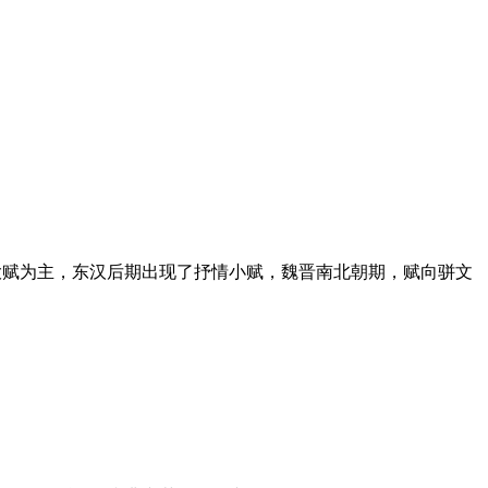
大赋为主，东汉后期出现了抒情小赋，魏晋南北朝期，赋向骈文