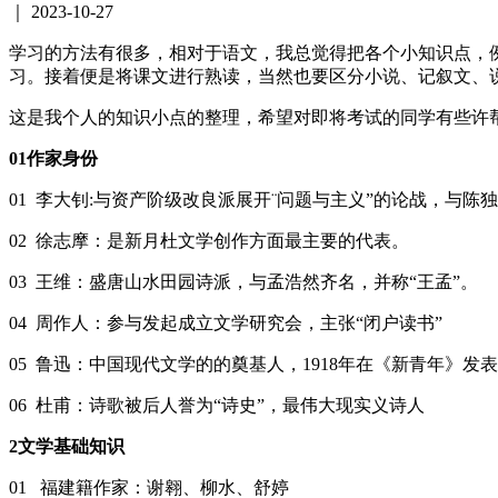
｜
2023-10-27
学习的方法有很多，相对于语文，我总觉得把各个小知识点，
习。接着便是将课文进行熟读，当然也要区分小说、记叙文、
这是我个人的知识小点的整理，希望对即将考试的同学有些许
01作家身份
01 李大钊:与资产阶级改良派展开¨问题与主义”的论战，与
02 徐志摩：是新月杜文学创作方面最主要的代表。
03 王维：盛唐山水田园诗派，与孟浩然齐名，并称“王孟”。
04 周作人：参与发起成立文学研究会，主张“闭户读书”
05 鲁迅：中国现代文学的的奠基人，1918年在《新青年》
06 杜甫：诗歌被后人誉为“诗史”，最伟大现实义诗人
2文学基础知识
01 福建籍作家：谢翱、柳水、舒婷