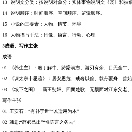
13 说明文分类：按说明对象分：实体事物说明文《裘》和抽
14 说明顺序：时间顺序、空间顺序、逻辑顺序。
15 小说的三要素：人物、情节、环境
16 人物描写手法：肖像、语言、行动、心理
3成语、写作主张
成语
01 《养生主》：庖丁解牛、踌躇满志、游刃有余、目无全牛
02 《谏太宗十思疏》：居安思危、戒奢以俭、载舟覆舟、善
03 《垓下之围》：霸王别姬、四面楚歌、无颜面对江东父老
写作主张
01 王安石：“有补于世”“以适用为本”
02 韩愈:“辞必己出”“惟陈言之务去”