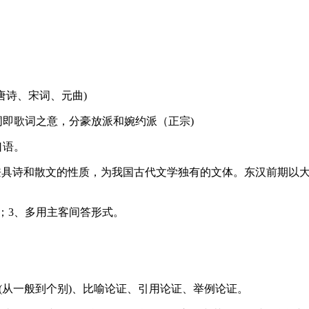
唐诗、宋词、元曲)
词即歌词之意，分豪放派和婉约派（正宗)
口语。
，兼具诗和散文的性质，为我国古代文学独有的文体。东汉前期以
间；3、多用主客间答形式。
证(从一般到个别)、比喻论证、引用论证、举例论证。