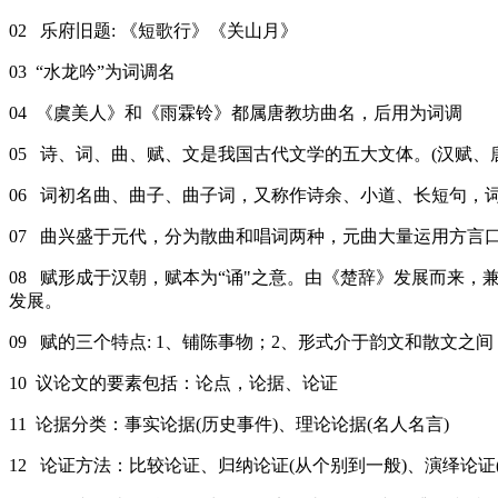
02 乐府旧题: 《短歌行》《关山月》
03 “水龙吟”为词调名
04 《虞美人》和《雨霖铃》都属唐教坊曲名，后用为词调
05 诗、词、曲、赋、文是我国古代文学的五大文体。(汉赋、
06 词初名曲、曲子、曲子词，又称作诗余、小道、长短句，
07 曲兴盛于元代，分为散曲和唱词两种，元曲大量运用方言
08 赋形成于汉朝，赋本为“诵"之意。由《楚辞》发展而来
发展。
09 赋的三个特点: 1、铺陈事物；2、形式介于韵文和散文之
10 议论文的要素包括：论点，论据、论证
11 论据分类：事实论据(历史事件)、理论论据(名人名言)
12 论证方法：比较论证、归纳论证(从个别到一般)、演绎论